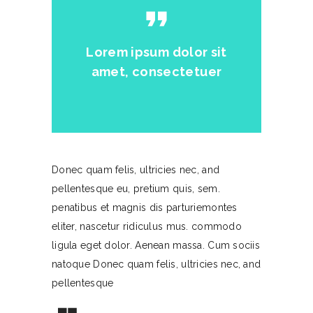
format_quote
Lorem ipsum dolor sit
amet, consectetuer
Donec quam felis, ultricies nec, and
pellentesque eu, pretium quis, sem.
penatibus et magnis dis parturiemontes
eliter, nascetur ridiculus mus. commodo
ligula eget dolor. Aenean massa. Cum sociis
natoque Donec quam felis, ultricies nec, and
pellentesque