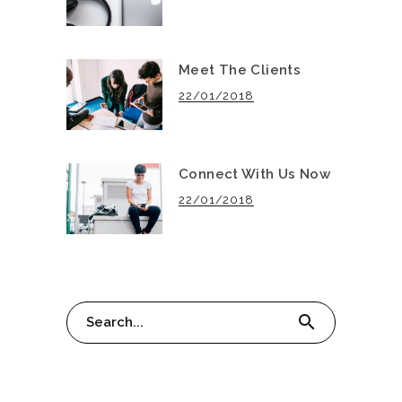
Meet The Clients
22/01/2018
Connect With Us Now
22/01/2018
Search
search
for: