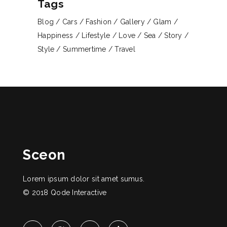
Tags
Blog
Cars
Fashion
Gallery
Glam
Happiness
Lifestyle
Love
Sea
Story
Style
Summertime
Travel
Sceon
Lorem ipsum dolor sit amet sumus.
© 2018
Qode Interactive