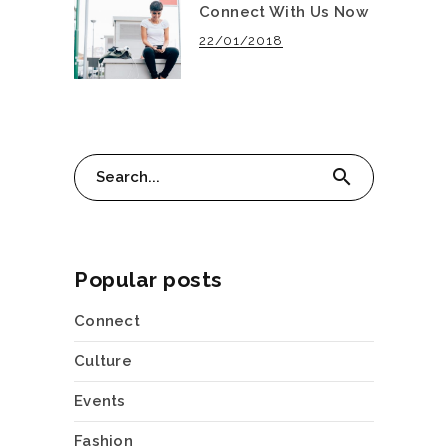
Connect With Us Now
22/01/2018
Search
search
for:
Popular posts
Connect
Culture
Events
Fashion